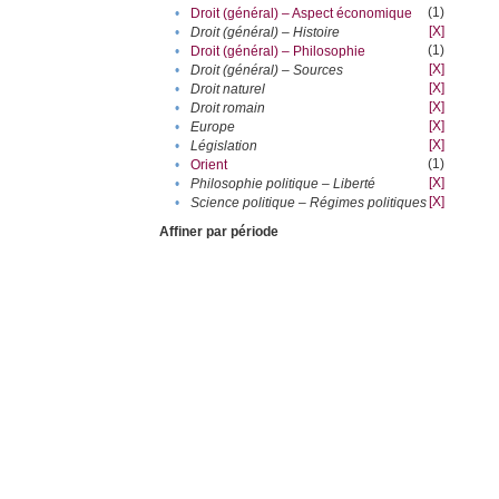
(1)
•
Droit (général) – Aspect économique
[X]
•
Droit (général) – Histoire
(1)
•
Droit (général) – Philosophie
[X]
•
Droit (général) – Sources
[X]
•
Droit naturel
[X]
•
Droit romain
[X]
•
Europe
[X]
•
Législation
(1)
•
Orient
[X]
•
Philosophie politique – Liberté
[X]
•
Science politique – Régimes politiques
Affiner par période