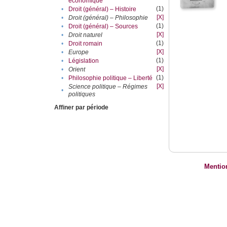
économique
(1)
•
Droit (général) – Histoire
[X]
•
Droit (général) – Philosophie
(1)
•
Droit (général) – Sources
[X]
•
Droit naturel
(1)
•
Droit romain
[X]
•
Europe
(1)
•
Législation
[X]
•
Orient
(1)
•
Philosophie politique – Liberté
[X]
Science politique – Régimes
•
politiques
Affiner par période
Mentio