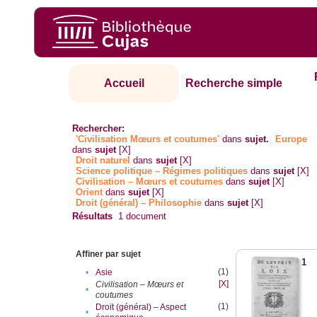
Accueil
Recherche simple
Rechercher:
'Civilisation Mœurs et coutumes'
dans
sujet.
Europe
dans
sujet
[X]
Droit naturel
dans
sujet
[X]
Science politique – Régimes politiques
dans
sujet
[X]
Civilisation – Mœurs et coutumes
dans
sujet
[X]
Orient
dans
sujet
[X]
Droit (général) – Philosophie
dans
sujet
[X]
Résultats
1
document
Affiner par sujet
1
(1)
•
Asie
[X]
Civilisation – Mœurs et
•
coutumes
(1)
Droit (général) – Aspect
•