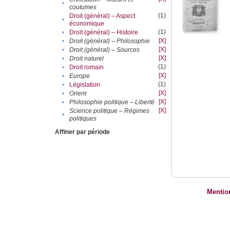
•
coutumes
(1)
Droit (général) – Aspect
•
économique
(1)
•
Droit (général) – Histoire
[X]
•
Droit (général) – Philosophie
[X]
•
Droit (général) – Sources
[X]
•
Droit naturel
(1)
•
Droit romain
[X]
•
Europe
(1)
•
Législation
[X]
•
Orient
[X]
•
Philosophie politique – Liberté
[X]
Science politique – Régimes
•
politiques
Affiner par période
Mentio