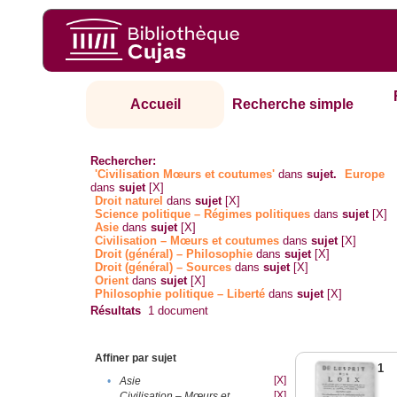
Accueil
Recherche simple
Rechercher:
'Civilisation Mœurs et coutumes'
dans
sujet.
Europe
dans
sujet
[X]
Droit naturel
dans
sujet
[X]
Science politique – Régimes politiques
dans
sujet
[X]
Asie
dans
sujet
[X]
Civilisation – Mœurs et coutumes
dans
sujet
[X]
Droit (général) – Philosophie
dans
sujet
[X]
Droit (général) – Sources
dans
sujet
[X]
Orient
dans
sujet
[X]
Philosophie politique – Liberté
dans
sujet
[X]
Résultats
1
document
Affiner par sujet
1
[X]
•
Asie
[X]
Civilisation – Mœurs et