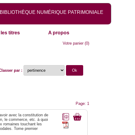
BIBLIOTHÈQUE NUMÉRIQUE PATRIMONIALE
les titres
A propos
Votre panier
(
0
)
Classer par :
Page: 1
 avoir avec la constitution de
on, le commerce, etc. à quoi
oix romaines touchant les
féodales. Tome premier