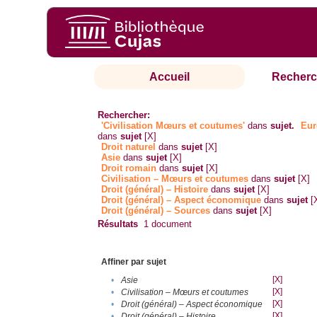
Accueil
Recherc
Rechercher:
'Civilisation Mœurs et coutumes'
dans
sujet.
Eur
dans
sujet
[X]
Droit naturel
dans
sujet
[X]
Asie
dans
sujet
[X]
Droit romain
dans
sujet
[X]
Civilisation – Mœurs et coutumes
dans
sujet
[X]
Droit (général) – Histoire
dans
sujet
[X]
Droit (général) – Aspect économique
dans
sujet
[
Droit (général) – Sources
dans
sujet
[X]
Résultats
1
document
Affiner par sujet
[X]
•
Asie
[X]
•
Civilisation – Mœurs et coutumes
[X]
•
Droit (général) – Aspect économique
[X]
•
Droit (général) – Histoire