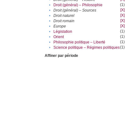
(1)
•
Droit (général) – Philosophie
[X]
•
Droit (général) – Sources
[X]
•
Droit naturel
[X]
•
Droit romain
[X]
•
Europe
(1)
•
Législation
(1)
•
Orient
(1)
•
Philosophie politique – Liberté
(1)
•
Science politique – Régimes politiques
Affiner par période