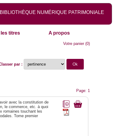
BIBLIOTHÈQUE NUMÉRIQUE PATRIMONIALE
les titres
A propos
Votre panier
(
0
)
Classer par :
Page: 1
 avoir avec la constitution de
on, le commerce, etc. à quoi
oix romaines touchant les
féodales. Tome premier