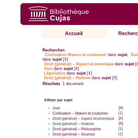
Accueil
Recherc
Rechercher:
'Civilisation Mœurs et coutumes'
dans
sujet.
Eur
dans
sujet
[X]
Droit (général) – Aspect économique
dans
sujet
[
Asie
dans
sujet
[X]
Législation
dans
sujet
[X]
Droit (général) – Histoire
dans
sujet
[X]
Résultats
1
document
Affiner par sujet
[X]
•
Asie
(1)
•
Civilisation – Mœurs et coutumes
[X]
•
Droit (général) – Aspect économique
[X]
•
Droit (général) – Histoire
(1)
•
Droit (général) – Philosophie
(1)
•
Droit (général) – Sources