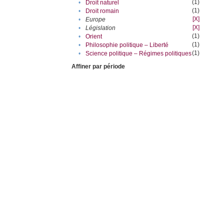
(1)
•
Droit naturel
(1)
•
Droit romain
[X]
•
Europe
[X]
•
Législation
(1)
•
Orient
(1)
•
Philosophie politique – Liberté
(1)
•
Science politique – Régimes politiques
Affiner par période