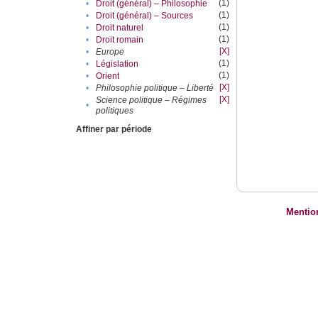
(1)
•
Droit (général) – Philosophie
(1)
•
Droit (général) – Sources
(1)
•
Droit naturel
(1)
•
Droit romain
[X]
•
Europe
(1)
•
Législation
(1)
•
Orient
[X]
•
Philosophie politique – Liberté
[X]
Science politique – Régimes
•
politiques
Affiner par période
Mentio