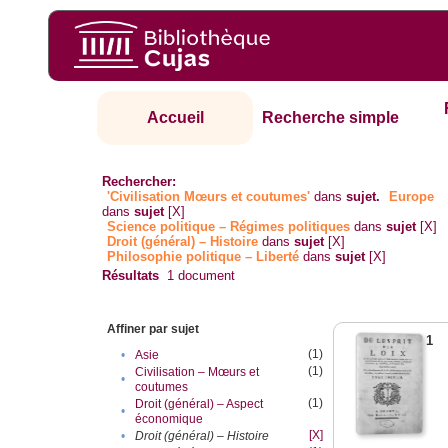
Accueil
Recherche simple
Rechercher:
'Civilisation Mœurs et coutumes'
dans
sujet.
Europe
dans
sujet
[X]
Science politique – Régimes politiques
dans
sujet
[X]
Droit (général) – Histoire
dans
sujet
[X]
Philosophie politique – Liberté
dans
sujet
[X]
Résultats
1
document
Affiner par sujet
1
(1)
•
Asie
(1)
Civilisation – Mœurs et
•
coutumes
(1)
Droit (général) – Aspect
•
économique
[X]
•
Droit (général) – Histoire