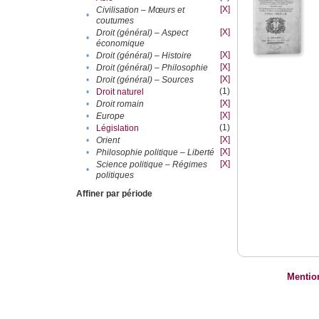
[X]
Civilisation – Mœurs et
•
coutumes
[X]
Droit (général) – Aspect
•
économique
[X]
•
Droit (général) – Histoire
[X]
•
Droit (général) – Philosophie
[X]
•
Droit (général) – Sources
(1)
•
Droit naturel
[X]
•
Droit romain
[X]
•
Europe
(1)
•
Législation
[X]
•
Orient
[X]
•
Philosophie politique – Liberté
[X]
Science politique – Régimes
•
politiques
Affiner par période
Mentio