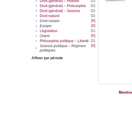
(1)
•
Droit (général) – Histoire
(1)
•
Droit (général) – Philosophie
(1)
•
Droit (général) – Sources
(1)
•
Droit naturel
[X]
•
Droit romain
[X]
•
Europe
(1)
•
Législation
[X]
•
Orient
(1)
•
Philosophie politique – Liberté
[X]
Science politique – Régimes
•
politiques
Affiner par période
Mentio