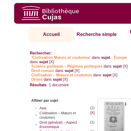
Accueil
Recherche simple
Rechercher:
'Civilisation Mœurs et coutumes'
dans
sujet.
Europe
dans
sujet
[X]
Science politique – Régimes politiques
dans
sujet
[X]
Droit romain
dans
sujet
[X]
Civilisation – Mœurs et coutumes
dans
sujet
[X]
Orient
dans
sujet
[X]
Résultats
1
document
Affiner par sujet
1
(1)
•
Asie
[X]
Civilisation – Mœurs et
•
coutumes
(1)
Droit (général) – Aspect
•
économique