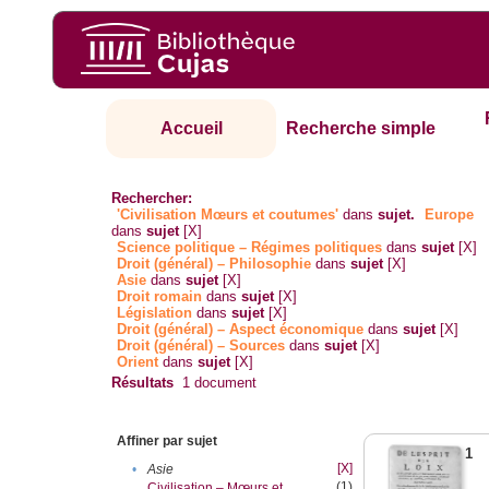
Accueil
Recherche simple
Rechercher:
'Civilisation Mœurs et coutumes'
dans
sujet.
Europe
dans
sujet
[X]
Science politique – Régimes politiques
dans
sujet
[X]
Droit (général) – Philosophie
dans
sujet
[X]
Asie
dans
sujet
[X]
Droit romain
dans
sujet
[X]
Législation
dans
sujet
[X]
Droit (général) – Aspect économique
dans
sujet
[X]
Droit (général) – Sources
dans
sujet
[X]
Orient
dans
sujet
[X]
Résultats
1
document
Affiner par sujet
1
[X]
•
Asie
(1)
Civilisation – Mœurs et