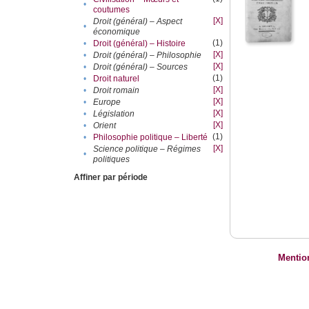
•
coutumes
[X]
Droit (général) – Aspect
•
économique
(1)
•
Droit (général) – Histoire
[X]
•
Droit (général) – Philosophie
[X]
•
Droit (général) – Sources
(1)
•
Droit naturel
[X]
•
Droit romain
[X]
•
Europe
[X]
•
Législation
[X]
•
Orient
(1)
•
Philosophie politique – Liberté
[X]
Science politique – Régimes
•
politiques
Affiner par période
Mentio