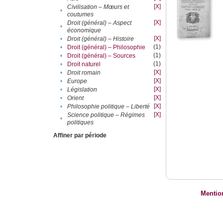
[X]
Civilisation – Mœurs et
•
coutumes
[X]
Droit (général) – Aspect
•
économique
[X]
•
Droit (général) – Histoire
(1)
•
Droit (général) – Philosophie
(1)
•
Droit (général) – Sources
(1)
•
Droit naturel
[X]
•
Droit romain
[X]
•
Europe
[X]
•
Législation
[X]
•
Orient
[X]
•
Philosophie politique – Liberté
[X]
Science politique – Régimes
•
politiques
Affiner par période
Mentio