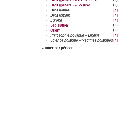
(1)
•
Droit (général) – Philosophie
(1)
•
Droit (général) – Sources
[X]
•
Droit naturel
[X]
•
Droit romain
[X]
•
Europe
(1)
•
Législation
(1)
•
Orient
[X]
•
Philosophie politique – Liberté
[X]
•
Science politique – Régimes politiques
Affiner par période