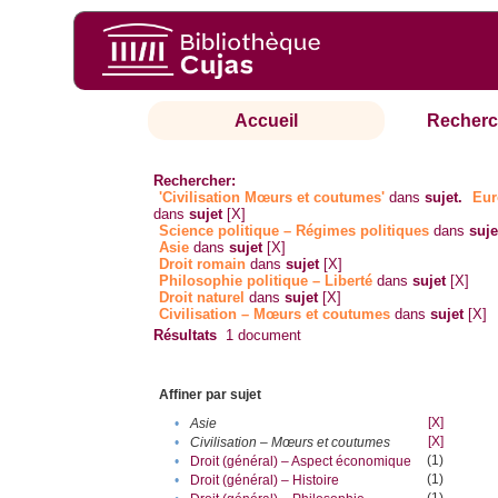
Accueil
Recherc
Rechercher:
'Civilisation Mœurs et coutumes'
dans
sujet.
Eur
dans
sujet
[X]
Science politique – Régimes politiques
dans
suje
Asie
dans
sujet
[X]
Droit romain
dans
sujet
[X]
Philosophie politique – Liberté
dans
sujet
[X]
Droit naturel
dans
sujet
[X]
Civilisation – Mœurs et coutumes
dans
sujet
[X]
Résultats
1
document
Affiner par sujet
[X]
•
Asie
[X]
•
Civilisation – Mœurs et coutumes
(1)
•
Droit (général) – Aspect économique
(1)
•
Droit (général) – Histoire