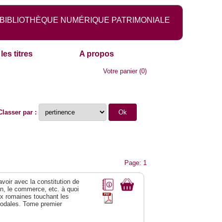
BIBLIOTHÈQUE NUMÉRIQUE PATRIMONIALE
les titres
A propos
Votre panier
(
0
)
Classer par :
Page: 1
 avoir avec la constitution de
on, le commerce, etc. à quoi
oix romaines touchant les
féodales. Tome premier