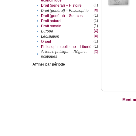
économique
(1)
•
Droit (général) – Histoire
[X]
•
Droit (général) – Philosophie
(1)
•
Droit (général) – Sources
(1)
•
Droit naturel
(1)
•
Droit romain
[X]
•
Europe
[X]
•
Législation
(1)
•
Orient
(1)
•
Philosophie politique – Liberté
[X]
Science politique – Régimes
•
politiques
Affiner par période
Mentio