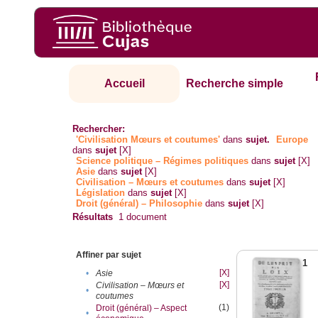
Accueil
Recherche simple
Rechercher:
'Civilisation Mœurs et coutumes'
dans
sujet.
Europe
dans
sujet
[X]
Science politique – Régimes politiques
dans
sujet
[X]
Asie
dans
sujet
[X]
Civilisation – Mœurs et coutumes
dans
sujet
[X]
Législation
dans
sujet
[X]
Droit (général) – Philosophie
dans
sujet
[X]
Résultats
1
document
Affiner par sujet
1
[X]
•
Asie
[X]
Civilisation – Mœurs et
•
coutumes
(1)
Droit (général) – Aspect
•