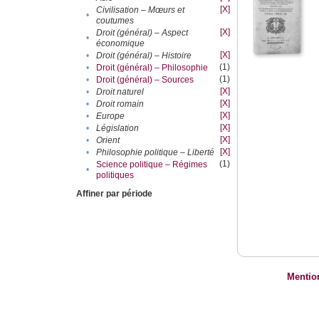
[X]
Civilisation – Mœurs et
•
coutumes
[X]
Droit (général) – Aspect
•
économique
[X]
•
Droit (général) – Histoire
(1)
•
Droit (général) – Philosophie
(1)
•
Droit (général) – Sources
[X]
•
Droit naturel
[X]
•
Droit romain
[X]
•
Europe
[X]
•
Législation
[X]
•
Orient
[X]
•
Philosophie politique – Liberté
(1)
Science politique – Régimes
•
politiques
Affiner par période
Mentio