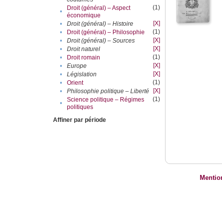
(1)
Droit (général) – Aspect
•
économique
[X]
•
Droit (général) – Histoire
(1)
•
Droit (général) – Philosophie
[X]
•
Droit (général) – Sources
[X]
•
Droit naturel
(1)
•
Droit romain
[X]
•
Europe
[X]
•
Législation
(1)
•
Orient
[X]
•
Philosophie politique – Liberté
(1)
Science politique – Régimes
•
politiques
Affiner par période
Mentio