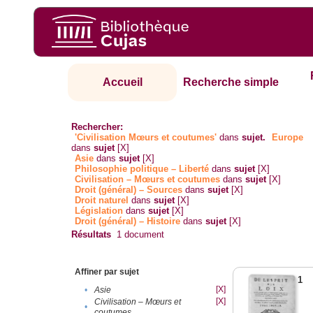
Accueil
Recherche simple
Rechercher:
'Civilisation Mœurs et coutumes'
dans
sujet.
Europe
dans
sujet
[X]
Asie
dans
sujet
[X]
Philosophie politique – Liberté
dans
sujet
[X]
Civilisation – Mœurs et coutumes
dans
sujet
[X]
Droit (général) – Sources
dans
sujet
[X]
Droit naturel
dans
sujet
[X]
Législation
dans
sujet
[X]
Droit (général) – Histoire
dans
sujet
[X]
Résultats
1
document
Affiner par sujet
1
[X]
•
Asie
[X]
Civilisation – Mœurs et
•
coutumes