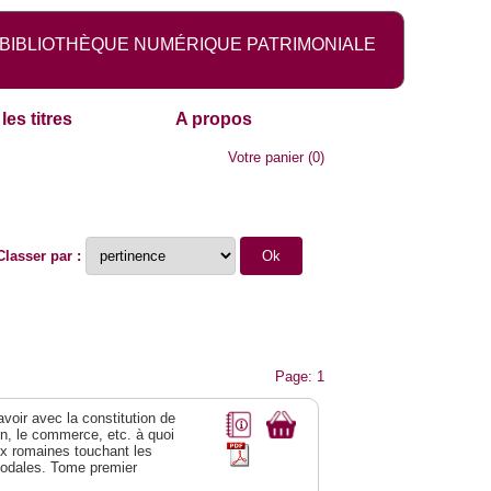
BIBLIOTHÈQUE NUMÉRIQUE PATRIMONIALE
les titres
A propos
Votre panier
(
0
)
Classer par :
Page: 1
 avoir avec la constitution de
on, le commerce, etc. à quoi
oix romaines touchant les
féodales. Tome premier