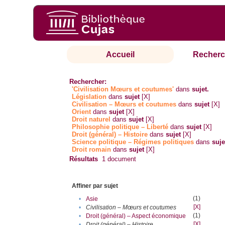
Accueil
Recherc
Rechercher:
'Civilisation Mœurs et coutumes'
dans
sujet.
Législation
dans
sujet
[X]
Civilisation – Mœurs et coutumes
dans
sujet
[X]
Orient
dans
sujet
[X]
Droit naturel
dans
sujet
[X]
Philosophie politique – Liberté
dans
sujet
[X]
Droit (général) – Histoire
dans
sujet
[X]
Science politique – Régimes politiques
dans
suje
Droit romain
dans
sujet
[X]
Résultats
1
document
Affiner par sujet
(1)
•
Asie
[X]
•
Civilisation – Mœurs et coutumes
(1)
•
Droit (général) – Aspect économique
[X]
•
Droit (général) – Histoire