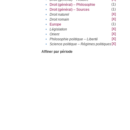
(1)
•
Droit (général) – Philosophie
(1)
•
Droit (général) – Sources
[X]
•
Droit naturel
[X]
•
Droit romain
(1)
•
Europe
[X]
•
Législation
[X]
•
Orient
[X]
•
Philosophie politique – Liberté
[X]
•
Science politique – Régimes politiques
Affiner par période