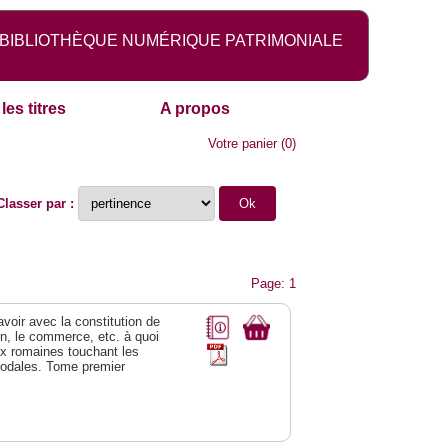
BIBLIOTHÈQUE NUMÉRIQUE PATRIMONIALE
les titres
A propos
Votre panier
(
0
)
Classer par :
Page: 1
 avoir avec la constitution de
on, le commerce, etc. à quoi
oix romaines touchant les
féodales. Tome premier