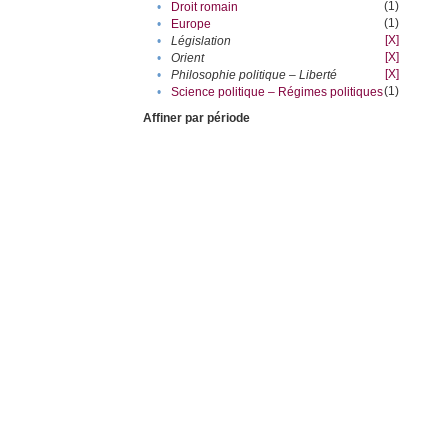
(1)
•
Droit romain
(1)
•
Europe
[X]
•
Législation
[X]
•
Orient
[X]
•
Philosophie politique – Liberté
(1)
•
Science politique – Régimes politiques
Affiner par période