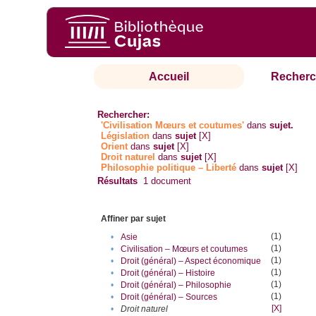
Accueil
Recherc
Rechercher:
'Civilisation Mœurs et coutumes'
dans
sujet.
Législation
dans
sujet
[X]
Orient
dans
sujet
[X]
Droit naturel
dans
sujet
[X]
Philosophie politique – Liberté
dans
sujet
[X]
Résultats
1
document
Affiner par sujet
(1)
•
Asie
(1)
•
Civilisation – Mœurs et coutumes
(1)
•
Droit (général) – Aspect économique
(1)
•
Droit (général) – Histoire
(1)
•
Droit (général) – Philosophie
(1)
•
Droit (général) – Sources
[X]
•
Droit naturel