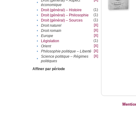
[X]
Droit (général) – Aspect
•
économique
(1)
•
Droit (général) – Histoire
(1)
•
Droit (général) – Philosophie
(1)
•
Droit (général) – Sources
[X]
•
Droit naturel
[X]
•
Droit romain
[X]
•
Europe
(1)
•
Législation
[X]
•
Orient
[X]
•
Philosophie politique – Liberté
[X]
Science politique – Régimes
•
politiques
Affiner par période
Mentio