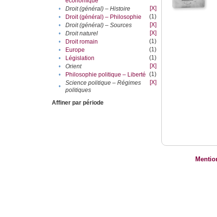
économique
[X]
•
Droit (général) – Histoire
(1)
•
Droit (général) – Philosophie
[X]
•
Droit (général) – Sources
[X]
•
Droit naturel
(1)
•
Droit romain
(1)
•
Europe
(1)
•
Législation
[X]
•
Orient
(1)
•
Philosophie politique – Liberté
[X]
Science politique – Régimes
•
politiques
Affiner par période
Mentio