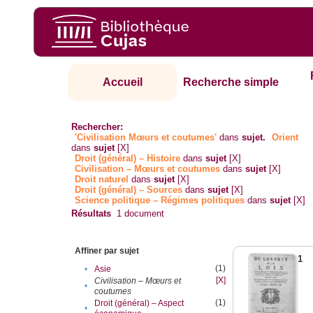
Accueil
Recherche simple
Rechercher:
'Civilisation Mœurs et coutumes'
dans
sujet.
Orient
dans
sujet
[X]
Droit (général) – Histoire
dans
sujet
[X]
Civilisation – Mœurs et coutumes
dans
sujet
[X]
Droit naturel
dans
sujet
[X]
Droit (général) – Sources
dans
sujet
[X]
Science politique – Régimes politiques
dans
sujet
[X]
Résultats
1
document
Affiner par sujet
1
(1)
•
Asie
[X]
Civilisation – Mœurs et
•
coutumes
(1)
Droit (général) – Aspect
•