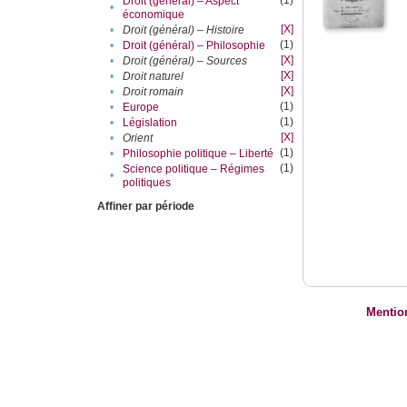
(1)
Droit (général) – Aspect
•
économique
[X]
•
Droit (général) – Histoire
(1)
•
Droit (général) – Philosophie
[X]
•
Droit (général) – Sources
[X]
•
Droit naturel
[X]
•
Droit romain
(1)
•
Europe
(1)
•
Législation
[X]
•
Orient
(1)
•
Philosophie politique – Liberté
(1)
Science politique – Régimes
•
politiques
Affiner par période
Mentio