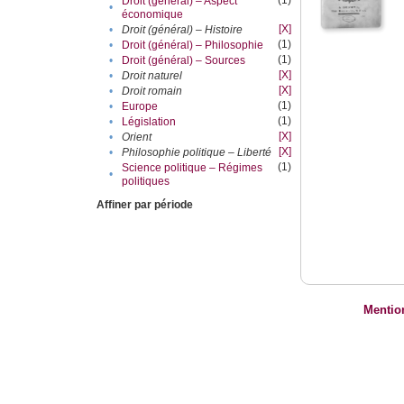
(1)
Droit (général) – Aspect
•
économique
[X]
•
Droit (général) – Histoire
(1)
•
Droit (général) – Philosophie
(1)
•
Droit (général) – Sources
[X]
•
Droit naturel
[X]
•
Droit romain
(1)
•
Europe
(1)
•
Législation
[X]
•
Orient
[X]
•
Philosophie politique – Liberté
(1)
Science politique – Régimes
•
politiques
Affiner par période
Mentio