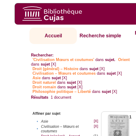
Accueil
Recherche simple
Rechercher:
'Civilisation Mœurs et coutumes'
dans
sujet.
Orient
dans
sujet
[X]
Droit (général) – Histoire
dans
sujet
[X]
Civilisation – Mœurs et coutumes
dans
sujet
[X]
Asie
dans
sujet
[X]
Droit naturel
dans
sujet
[X]
Droit romain
dans
sujet
[X]
Philosophie politique – Liberté
dans
sujet
[X]
Résultats
1
document
Affiner par sujet
1
[X]
•
Asie
[X]
Civilisation – Mœurs et
•
coutumes