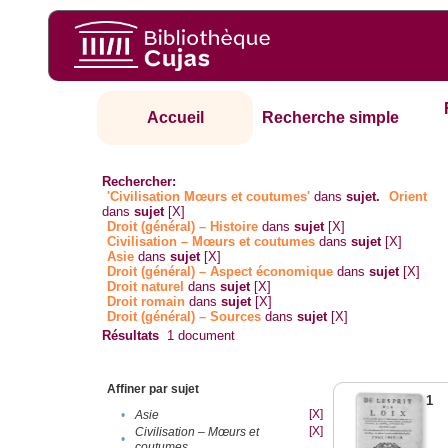
Accueil
Recherche simple
Rechercher:
'Civilisation Mœurs et coutumes'
dans
sujet.
Orient
dans
sujet
[X]
Droit (général) – Histoire
dans
sujet
[X]
Civilisation – Mœurs et coutumes
dans
sujet
[X]
Asie
dans
sujet
[X]
Droit (général) – Aspect économique
dans
sujet
[X]
Droit naturel
dans
sujet
[X]
Droit romain
dans
sujet
[X]
Droit (général) – Sources
dans
sujet
[X]
Résultats
1
document
Affiner par sujet
1
[X]
•
Asie
[X]
Civilisation – Mœurs et
•
coutumes