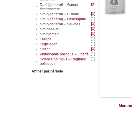
[X]
Droit (général) – Aspect
•
économique
[X]
•
Droit (général) – Histoire
(1)
•
Droit (général) – Philosophie
[X]
•
Droit (général) – Sources
[X]
•
Droit naturel
[X]
•
Droit romain
(1)
•
Europe
(1)
•
Législation
[X]
•
Orient
(1)
•
Philosophie politique – Liberté
(1)
Science politique – Régimes
•
politiques
Affiner par période
Mentio