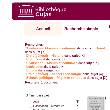
Accueil
Recherche simple
Rechercher:
'Civilisation Mœurs et coutumes'
dans
sujet.
Orient
dans
sujet
[X]
Droit (général) – Histoire
dans
sujet
[X]
Droit naturel
dans
sujet
[X]
Civilisation – Mœurs et coutumes
dans
sujet
[X]
Législation
dans
sujet
[X]
Europe
dans
sujet
[X]
Droit (général) – Aspect économique
dans
sujet
[X]
Science politique – Régimes politiques
dans
sujet
[X]
Résultats
1
document
Affiner par sujet
1
(1)
•
Asie
[X]
Civilisation – Mœurs et
•
coutumes