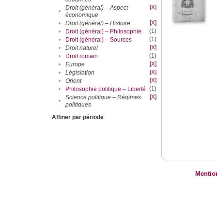
[X]
Droit (général) – Aspect
•
économique
[X]
•
Droit (général) – Histoire
(1)
•
Droit (général) – Philosophie
(1)
•
Droit (général) – Sources
[X]
•
Droit naturel
(1)
•
Droit romain
[X]
•
Europe
[X]
•
Législation
[X]
•
Orient
(1)
•
Philosophie politique – Liberté
[X]
Science politique – Régimes
•
politiques
Affiner par période
Mentio