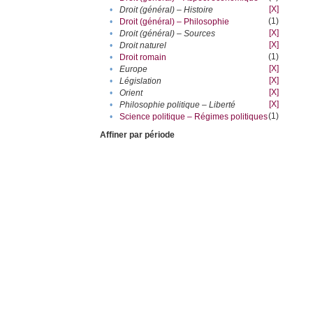
[X]
•
Droit (général) – Histoire
(1)
•
Droit (général) – Philosophie
[X]
•
Droit (général) – Sources
[X]
•
Droit naturel
(1)
•
Droit romain
[X]
•
Europe
[X]
•
Législation
[X]
•
Orient
[X]
•
Philosophie politique – Liberté
(1)
•
Science politique – Régimes politiques
Affiner par période