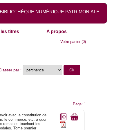
BIBLIOTHÈQUE NUMÉRIQUE PATRIMONIALE
les titres
A propos
Votre panier
(
0
)
Classer par :
Page: 1
 avoir avec la constitution de
on, le commerce, etc. à quoi
oix romaines touchant les
féodales. Tome premier