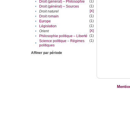
(1)
•
Droit (général) – Philosophie
(1)
•
Droit (général) – Sources
[X]
•
Droit naturel
(1)
•
Droit romain
(1)
•
Europe
(1)
•
Législation
[X]
•
Orient
(1)
•
Philosophie politique – Liberté
(1)
Science politique – Régimes
•
politiques
Affiner par période
Mentio