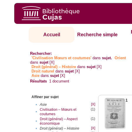
Accueil
Recherche simple
Rechercher:
'Civilisation Mœurs et coutumes'
dans
sujet.
Orient
dans
sujet
[X]
Droit (général) – Histoire
dans
sujet
[X]
Droit naturel
dans
sujet
[X]
Asie
dans
sujet
[X]
Résultats
1
document
Affiner par sujet
1
[X]
•
Asie
(1)
Civilisation – Mœurs et
•
coutumes
(1)
Droit (général) – Aspect
•
économique
[X]
•
Droit (général) – Histoire