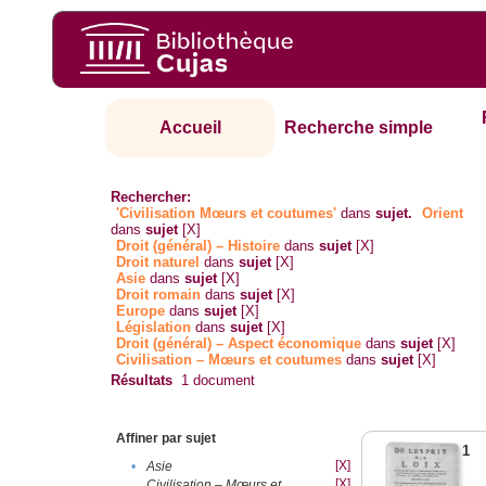
Accueil
Recherche simple
Rechercher:
'Civilisation Mœurs et coutumes'
dans
sujet.
Orient
dans
sujet
[X]
Droit (général) – Histoire
dans
sujet
[X]
Droit naturel
dans
sujet
[X]
Asie
dans
sujet
[X]
Droit romain
dans
sujet
[X]
Europe
dans
sujet
[X]
Législation
dans
sujet
[X]
Droit (général) – Aspect économique
dans
sujet
[X]
Civilisation – Mœurs et coutumes
dans
sujet
[X]
Résultats
1
document
Affiner par sujet
1
[X]
•
Asie
[X]
Civilisation – Mœurs et