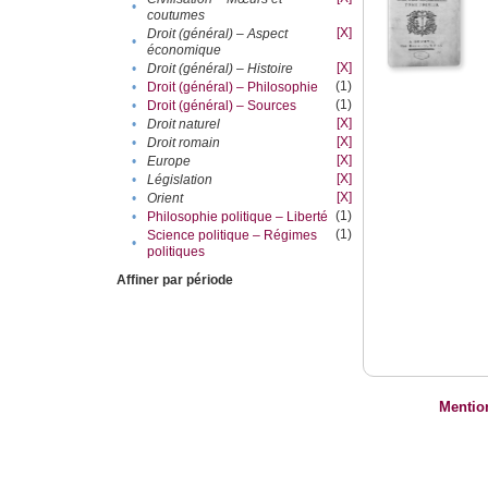
•
coutumes
[X]
Droit (général) – Aspect
•
économique
[X]
•
Droit (général) – Histoire
(1)
•
Droit (général) – Philosophie
(1)
•
Droit (général) – Sources
[X]
•
Droit naturel
[X]
•
Droit romain
[X]
•
Europe
[X]
•
Législation
[X]
•
Orient
(1)
•
Philosophie politique – Liberté
(1)
Science politique – Régimes
•
politiques
Affiner par période
Mentio