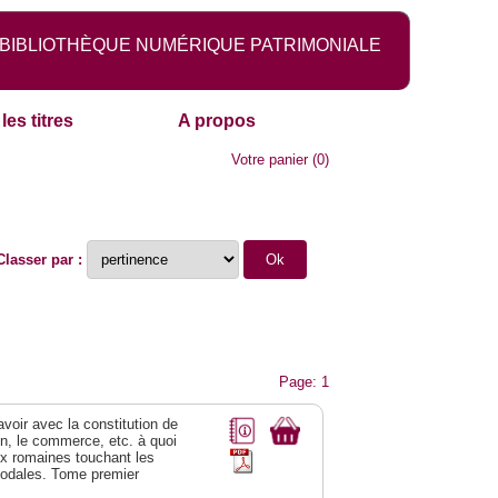
BIBLIOTHÈQUE NUMÉRIQUE PATRIMONIALE
les titres
A propos
Votre panier
(
0
)
Classer par :
Page: 1
 avoir avec la constitution de
on, le commerce, etc. à quoi
oix romaines touchant les
féodales. Tome premier