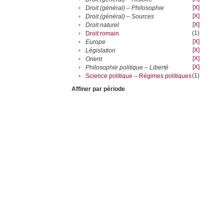
[X]
•
Droit (général) – Philosophie
[X]
•
Droit (général) – Sources
[X]
•
Droit naturel
(1)
•
Droit romain
[X]
•
Europe
[X]
•
Législation
[X]
•
Orient
[X]
•
Philosophie politique – Liberté
(1)
•
Science politique – Régimes politiques
Affiner par période