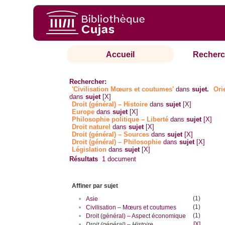
Accueil
Recherc
Rechercher:
'Civilisation Mœurs et coutumes'
dans
sujet.
Ori
dans
sujet
[X]
Droit (général) – Histoire
dans
sujet
[X]
Europe
dans
sujet
[X]
Philosophie politique – Liberté
dans
sujet
[X]
Droit naturel
dans
sujet
[X]
Droit (général) – Sources
dans
sujet
[X]
Droit (général) – Philosophie
dans
sujet
[X]
Législation
dans
sujet
[X]
Résultats
1
document
Affiner par sujet
(1)
•
Asie
(1)
•
Civilisation – Mœurs et coutumes
(1)
•
Droit (général) – Aspect économique
[X]
•
Droit (général) – Histoire