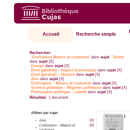
Accueil
Recherche simple
Rechercher:
'Civilisation Mœurs et coutumes'
dans
sujet.
Orient
dans
sujet
[X]
Europe
dans
sujet
[X]
Droit (général) – Aspect économique
dans
sujet
[X]
Droit (général) – Histoire
dans
sujet
[X]
Asie
dans
sujet
[X]
Civilisation – Mœurs et coutumes
dans
sujet
[X]
Science politique – Régimes politiques
dans
sujet
[X]
Philosophie politique – Liberté
dans
sujet
[X]
Résultats
1
document
Affiner par sujet
1
[X]
•
Asie
[X]
Civilisation – Mœurs et
•
coutumes