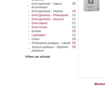
[X]
Droit (général) – Aspect
•
économique
[X]
•
Droit (général) – Histoire
(1)
•
Droit (général) – Philosophie
(1)
•
Droit (général) – Sources
(1)
•
Droit naturel
(1)
•
Droit romain
[X]
•
Europe
(1)
•
Législation
[X]
•
Orient
[X]
•
Philosophie politique – Liberté
[X]
Science politique – Régimes
•
politiques
Affiner par période
Mentio