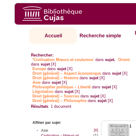
Accueil
Recherche simple
Rechercher:
'Civilisation Mœurs et coutumes'
dans
sujet.
Orient
dans
sujet
[X]
Europe
dans
sujet
[X]
Droit (général) – Aspect économique
dans
sujet
[X]
Droit (général) – Histoire
dans
sujet
[X]
Asie
dans
sujet
[X]
Philosophie politique – Liberté
dans
sujet
[X]
Législation
dans
sujet
[X]
Droit (général) – Sources
dans
sujet
[X]
Droit (général) – Philosophie
dans
sujet
[X]
Résultats
1
document
Affiner par sujet
1
[X]
•
Asie
(1)
Civilisation – Mœurs et