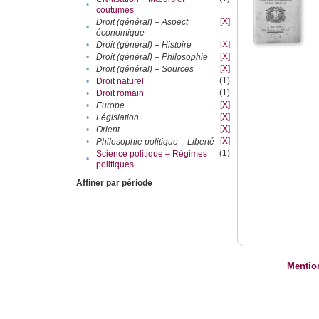
•
coutumes
[X]
Droit (général) – Aspect
•
économique
[X]
•
Droit (général) – Histoire
[X]
•
Droit (général) – Philosophie
[X]
•
Droit (général) – Sources
(1)
•
Droit naturel
(1)
•
Droit romain
[X]
•
Europe
[X]
•
Législation
[X]
•
Orient
[X]
•
Philosophie politique – Liberté
(1)
Science politique – Régimes
•
politiques
Affiner par période
Mentio