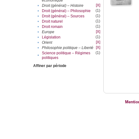
économique
[X]
•
Droit (général) – Histoire
(1)
•
Droit (général) – Philosophie
(1)
•
Droit (général) – Sources
(1)
•
Droit naturel
(1)
•
Droit romain
[X]
•
Europe
(1)
•
Législation
[X]
•
Orient
[X]
•
Philosophie politique – Liberté
(1)
Science politique – Régimes
•
politiques
Affiner par période
Mentio