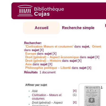
Accueil
Recherche simple
Rechercher:
'Civilisation Mœurs et coutumes'
dans
sujet.
Orient
dans
sujet
[X]
Europe
dans
sujet
[X]
Droit (général) – Aspect économique
dans
sujet
[X]
Droit (général) – Histoire
dans
sujet
[X]
Asie
dans
sujet
[X]
Philosophie politique – Liberté
dans
sujet
[X]
Résultats
1
document
Affiner par sujet
1
[X]
•
Asie
(1)
Civilisation – Mœurs et
•
coutumes
[X]
Droit (général) – Aspect
•