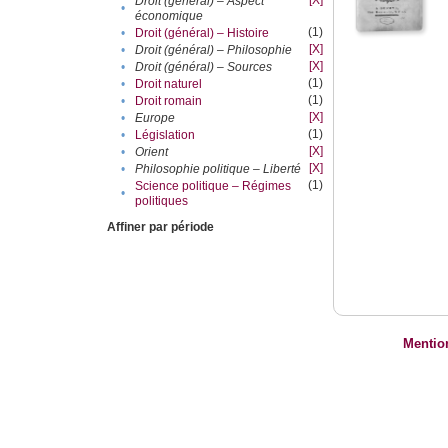
[X]
Droit (général) – Aspect
•
économique
(1)
•
Droit (général) – Histoire
[X]
•
Droit (général) – Philosophie
[X]
•
Droit (général) – Sources
(1)
•
Droit naturel
(1)
•
Droit romain
[X]
•
Europe
(1)
•
Législation
[X]
•
Orient
[X]
•
Philosophie politique – Liberté
(1)
Science politique – Régimes
•
politiques
Affiner par période
Mentio