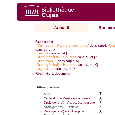
Accueil
Recherc
Rechercher:
'Civilisation Mœurs et coutumes'
dans
sujet.
Ori
dans
sujet
[X]
Europe
dans
sujet
[X]
Droit (général) – Sources
dans
sujet
[X]
Droit romain
dans
sujet
[X]
Droit (général) – Histoire
dans
sujet
[X]
Législation
dans
sujet
[X]
Résultats
1
document
Affiner par sujet
(1)
•
Asie
(1)
•
Civilisation – Mœurs et coutumes
(1)
•
Droit (général) – Aspect économique
[X]
•
Droit (général) – Histoire
(1)
•
Droit (général) – Philosophie