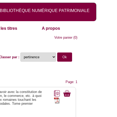
BIBLIOTHÈQUE NUMÉRIQUE PATRIMONIALE
les titres
A propos
Votre panier
(
0
)
Classer par :
Page: 1
 avoir avec la constitution de
on, le commerce, etc. à quoi
oix romaines touchant les
féodales. Tome premier