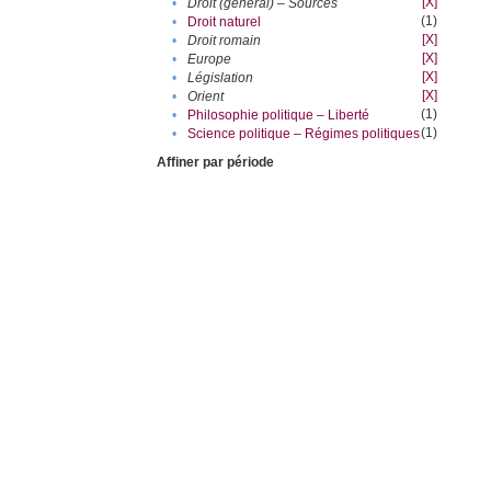
[X]
•
Droit (général) – Sources
(1)
•
Droit naturel
[X]
•
Droit romain
[X]
•
Europe
[X]
•
Législation
[X]
•
Orient
(1)
•
Philosophie politique – Liberté
(1)
•
Science politique – Régimes politiques
Affiner par période