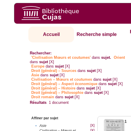
Accueil
Recherche simple
Rechercher:
'Civilisation Mœurs et coutumes'
dans
sujet.
Orient
dans
sujet
[X]
Europe
dans
sujet
[X]
Droit (général) – Sources
dans
sujet
[X]
Asie
dans
sujet
[X]
Civilisation – Mœurs et coutumes
dans
sujet
[X]
Droit (général) – Aspect économique
dans
sujet
[X]
Droit (général) – Histoire
dans
sujet
[X]
Droit (général) – Philosophie
dans
sujet
[X]
Droit romain
dans
sujet
[X]
Résultats
1
document
Affiner par sujet
1
[X]
•
Asie
[X]
Civilisation – Mœurs et