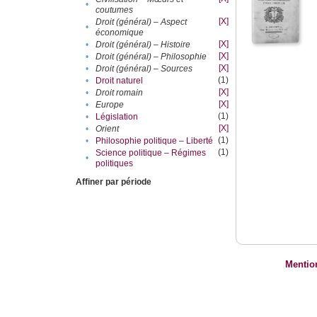
•
coutumes
[X]
Droit (général) – Aspect
•
économique
[X]
•
Droit (général) – Histoire
[X]
•
Droit (général) – Philosophie
[X]
•
Droit (général) – Sources
(1)
•
Droit naturel
[X]
•
Droit romain
[X]
•
Europe
(1)
•
Législation
[X]
•
Orient
(1)
•
Philosophie politique – Liberté
(1)
Science politique – Régimes
•
politiques
Affiner par période
Mentio