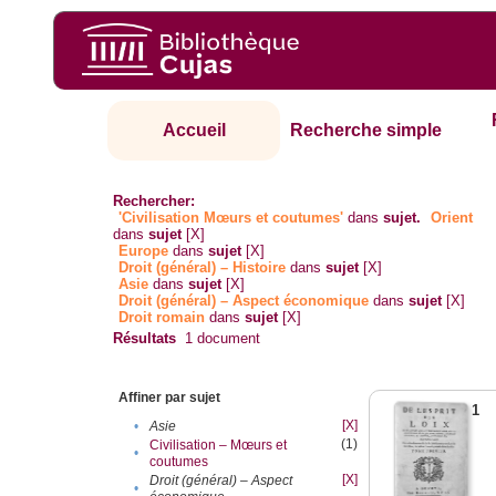
Accueil
Recherche simple
Rechercher:
'Civilisation Mœurs et coutumes'
dans
sujet.
Orient
dans
sujet
[X]
Europe
dans
sujet
[X]
Droit (général) – Histoire
dans
sujet
[X]
Asie
dans
sujet
[X]
Droit (général) – Aspect économique
dans
sujet
[X]
Droit romain
dans
sujet
[X]
Résultats
1
document
Affiner par sujet
1
[X]
•
Asie
(1)
Civilisation – Mœurs et
•
coutumes
[X]
Droit (général) – Aspect
•