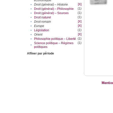
économique
[X]
•
Droit (général) – Histoire
(1)
•
Droit (général) – Philosophie
(1)
•
Droit (général) – Sources
(1)
•
Droit naturel
[X]
•
Droit romain
[X]
•
Europe
(1)
•
Législation
[X]
•
Orient
(1)
•
Philosophie politique – Liberté
(1)
Science politique – Régimes
•
politiques
Affiner par période
Mentio