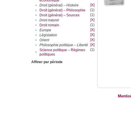
économique
[X]
•
Droit (général) – Histoire
(1)
•
Droit (général) – Philosophie
(1)
•
Droit (général) – Sources
[X]
•
Droit naturel
(1)
•
Droit romain
[X]
•
Europe
[X]
•
Législation
[X]
•
Orient
[X]
•
Philosophie politique – Liberté
(1)
Science politique – Régimes
•
politiques
Affiner par période
Mentio