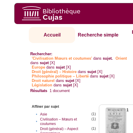
Accueil
Recherche simple
Rechercher:
'Civilisation Mœurs et coutumes'
dans
sujet.
Orient
dans
sujet
[X]
Europe
dans
sujet
[X]
Droit (général) – Histoire
dans
sujet
[X]
Philosophie politique – Liberté
dans
sujet
[X]
Droit naturel
dans
sujet
[X]
Législation
dans
sujet
[X]
Résultats
1
document
Affiner par sujet
1
(1)
•
Asie
(1)
Civilisation – Mœurs et
•
coutumes
(1)
Droit (général) – Aspect
•