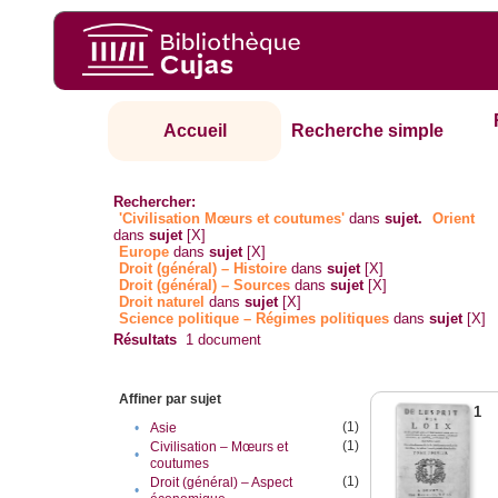
Accueil
Recherche simple
Rechercher:
'Civilisation Mœurs et coutumes'
dans
sujet.
Orient
dans
sujet
[X]
Europe
dans
sujet
[X]
Droit (général) – Histoire
dans
sujet
[X]
Droit (général) – Sources
dans
sujet
[X]
Droit naturel
dans
sujet
[X]
Science politique – Régimes politiques
dans
sujet
[X]
Résultats
1
document
Affiner par sujet
1
(1)
•
Asie
(1)
Civilisation – Mœurs et
•
coutumes
(1)
Droit (général) – Aspect
•