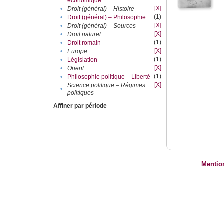
économique
[X]
•
Droit (général) – Histoire
(1)
•
Droit (général) – Philosophie
[X]
•
Droit (général) – Sources
[X]
•
Droit naturel
(1)
•
Droit romain
[X]
•
Europe
(1)
•
Législation
[X]
•
Orient
(1)
•
Philosophie politique – Liberté
[X]
Science politique – Régimes
•
politiques
Affiner par période
Mentio