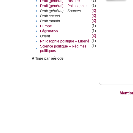
(1)
•
Droit (général) – Histoire
(1)
•
Droit (général) – Philosophie
[X]
•
Droit (général) – Sources
[X]
•
Droit naturel
[X]
•
Droit romain
(1)
•
Europe
(1)
•
Législation
[X]
•
Orient
(1)
•
Philosophie politique – Liberté
(1)
Science politique – Régimes
•
politiques
Affiner par période
Mentio