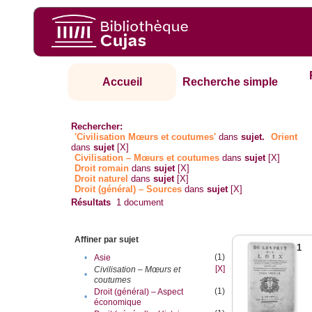
Accueil
Recherche simple
Rechercher:
'Civilisation Mœurs et coutumes'
dans
sujet.
Orient
dans
sujet
[X]
Civilisation – Mœurs et coutumes
dans
sujet
[X]
Droit romain
dans
sujet
[X]
Droit naturel
dans
sujet
[X]
Droit (général) – Sources
dans
sujet
[X]
Résultats
1
document
Affiner par sujet
1
(1)
•
Asie
[X]
Civilisation – Mœurs et
•
coutumes
(1)
Droit (général) – Aspect
•
économique