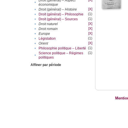
[X]
Droit (général) – Aspect
•
économique
[X]
•
Droit (général) – Histoire
(1)
•
Droit (général) – Philosophie
(1)
•
Droit (général) – Sources
[X]
•
Droit naturel
[X]
•
Droit romain
[X]
•
Europe
(1)
•
Législation
[X]
•
Orient
(1)
•
Philosophie politique – Liberté
(1)
Science politique – Régimes
•
politiques
Affiner par période
Mentio