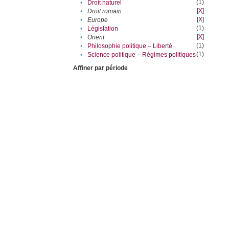
(1)
•
Droit naturel
[X]
•
Droit romain
[X]
•
Europe
(1)
•
Législation
[X]
•
Orient
(1)
•
Philosophie politique – Liberté
(1)
•
Science politique – Régimes politiques
Affiner par période