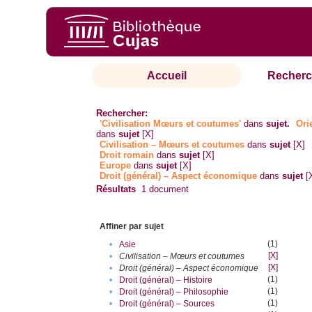
Accueil
Recherc
Rechercher:
'Civilisation Mœurs et coutumes'
dans
sujet.
Ori
dans
sujet
[X]
Civilisation – Mœurs et coutumes
dans
sujet
[X]
Droit romain
dans
sujet
[X]
Europe
dans
sujet
[X]
Droit (général) – Aspect économique
dans
sujet
[
Résultats
1
document
Affiner par sujet
(1)
•
Asie
[X]
•
Civilisation – Mœurs et coutumes
[X]
•
Droit (général) – Aspect économique
(1)
•
Droit (général) – Histoire
(1)
•
Droit (général) – Philosophie
(1)
•
Droit (général) – Sources