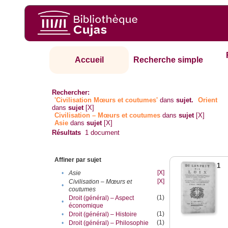
Accueil
Recherche simple
Rechercher:
'Civilisation Mœurs et coutumes'
dans
sujet.
Orient
dans
sujet
[X]
Civilisation – Mœurs et coutumes
dans
sujet
[X]
Asie
dans
sujet
[X]
Résultats
1
document
Affiner par sujet
1
[X]
•
Asie
[X]
Civilisation – Mœurs et
•
coutumes
(1)
Droit (général) – Aspect
•
économique
(1)
•
Droit (général) – Histoire
(1)
•
Droit (général) – Philosophie