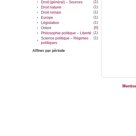
(1)
•
Droit (général) – Sources
(1)
•
Droit naturel
(1)
•
Droit romain
(1)
•
Europe
(1)
•
Législation
[X]
•
Orient
(1)
•
Philosophie politique – Liberté
(1)
Science politique – Régimes
•
politiques
Affiner par période
Mentio