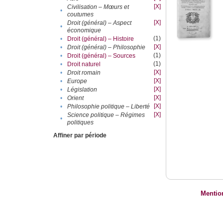
[X]
Civilisation – Mœurs et
•
coutumes
[X]
Droit (général) – Aspect
•
économique
(1)
•
Droit (général) – Histoire
[X]
•
Droit (général) – Philosophie
(1)
•
Droit (général) – Sources
(1)
•
Droit naturel
[X]
•
Droit romain
[X]
•
Europe
[X]
•
Législation
[X]
•
Orient
[X]
•
Philosophie politique – Liberté
[X]
Science politique – Régimes
•
politiques
Affiner par période
Mentio