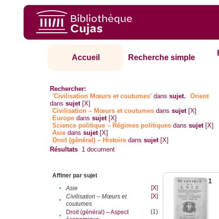
Accueil
Recherche simple
Rechercher:
'Civilisation Mœurs et coutumes'
dans
sujet.
Orient
dans
sujet
[X]
Civilisation – Mœurs et coutumes
dans
sujet
[X]
Europe
dans
sujet
[X]
Science politique – Régimes politiques
dans
sujet
[X]
Asie
dans
sujet
[X]
Droit (général) – Histoire
dans
sujet
[X]
Résultats
1
document
Affiner par sujet
1
[X]
•
Asie
[X]
Civilisation – Mœurs et
•
coutumes
(1)
Droit (général) – Aspect
•