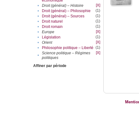
économique
[X]
•
Droit (général) – Histoire
(1)
•
Droit (général) – Philosophie
(1)
•
Droit (général) – Sources
(1)
•
Droit naturel
(1)
•
Droit romain
[X]
•
Europe
(1)
•
Législation
[X]
•
Orient
(1)
•
Philosophie politique – Liberté
[X]
Science politique – Régimes
•
politiques
Affiner par période
Mentio