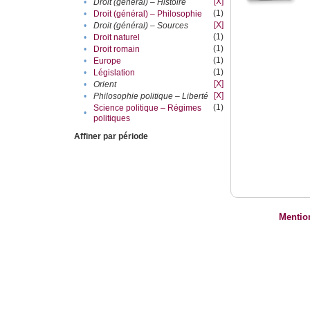
[X]
•
Droit (général) – Histoire
(1)
•
Droit (général) – Philosophie
[X]
•
Droit (général) – Sources
(1)
•
Droit naturel
(1)
•
Droit romain
(1)
•
Europe
(1)
•
Législation
[X]
•
Orient
[X]
•
Philosophie politique – Liberté
(1)
Science politique – Régimes
•
politiques
Affiner par période
Mentio