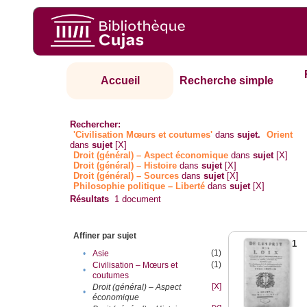
Accueil
Recherche simple
Rechercher:
'Civilisation Mœurs et coutumes'
dans
sujet.
Orient
dans
sujet
[X]
Droit (général) – Aspect économique
dans
sujet
[X]
Droit (général) – Histoire
dans
sujet
[X]
Droit (général) – Sources
dans
sujet
[X]
Philosophie politique – Liberté
dans
sujet
[X]
Résultats
1
document
Affiner par sujet
1
(1)
•
Asie
(1)
Civilisation – Mœurs et
•
coutumes
[X]
Droit (général) – Aspect
•
économique