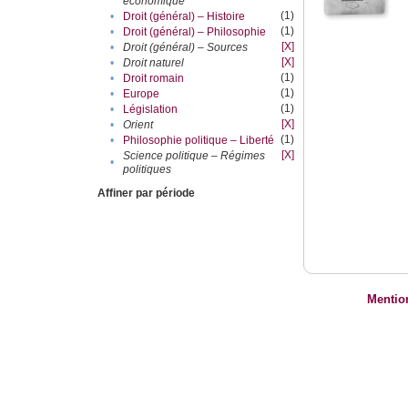
économique
(1)
•
Droit (général) – Histoire
(1)
•
Droit (général) – Philosophie
[X]
•
Droit (général) – Sources
[X]
•
Droit naturel
(1)
•
Droit romain
(1)
•
Europe
(1)
•
Législation
[X]
•
Orient
(1)
•
Philosophie politique – Liberté
[X]
Science politique – Régimes
•
politiques
Affiner par période
Mentio