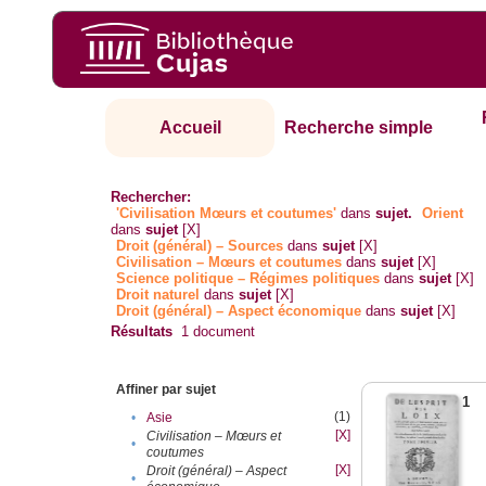
Accueil
Recherche simple
Rechercher:
'Civilisation Mœurs et coutumes'
dans
sujet.
Orient
dans
sujet
[X]
Droit (général) – Sources
dans
sujet
[X]
Civilisation – Mœurs et coutumes
dans
sujet
[X]
Science politique – Régimes politiques
dans
sujet
[X]
Droit naturel
dans
sujet
[X]
Droit (général) – Aspect économique
dans
sujet
[X]
Résultats
1
document
Affiner par sujet
1
(1)
•
Asie
[X]
Civilisation – Mœurs et
•
coutumes
[X]
Droit (général) – Aspect
•