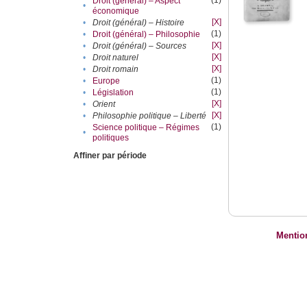
(1)
Droit (général) – Aspect
•
économique
[X]
•
Droit (général) – Histoire
(1)
•
Droit (général) – Philosophie
[X]
•
Droit (général) – Sources
[X]
•
Droit naturel
[X]
•
Droit romain
(1)
•
Europe
(1)
•
Législation
[X]
•
Orient
[X]
•
Philosophie politique – Liberté
(1)
Science politique – Régimes
•
politiques
Affiner par période
Mentio