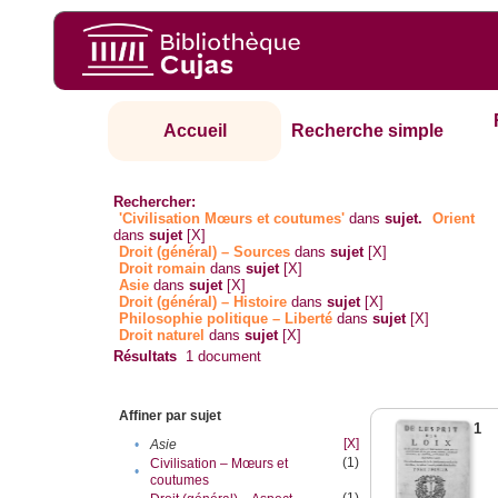
Accueil
Recherche simple
Rechercher:
'Civilisation Mœurs et coutumes'
dans
sujet.
Orient
dans
sujet
[X]
Droit (général) – Sources
dans
sujet
[X]
Droit romain
dans
sujet
[X]
Asie
dans
sujet
[X]
Droit (général) – Histoire
dans
sujet
[X]
Philosophie politique – Liberté
dans
sujet
[X]
Droit naturel
dans
sujet
[X]
Résultats
1
document
Affiner par sujet
1
[X]
•
Asie
(1)
Civilisation – Mœurs et
•
coutumes