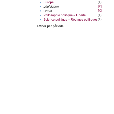
(1)
•
Europe
[X]
•
Législation
[X]
•
Orient
(1)
•
Philosophie politique – Liberté
(1)
•
Science politique – Régimes politiques
Affiner par période