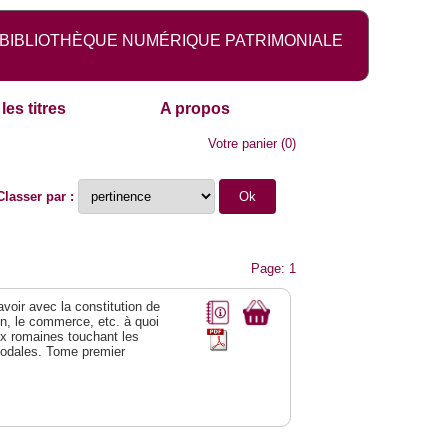
BIBLIOTHÈQUE NUMÉRIQUE PATRIMONIALE
les titres
A propos
Votre panier
(
0
)
Classer par :
Page: 1
 avoir avec la constitution de
on, le commerce, etc. à quoi
oix romaines touchant les
féodales. Tome premier