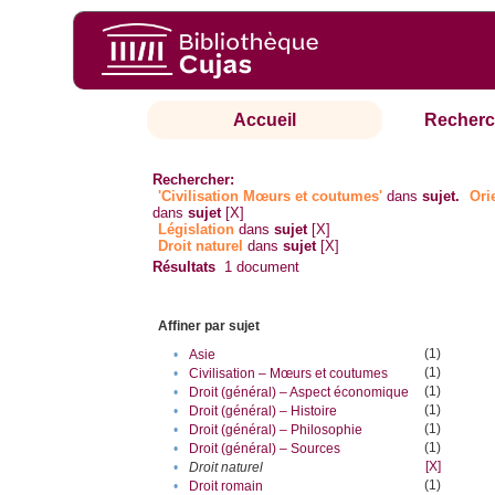
Accueil
Recherc
Rechercher:
'Civilisation Mœurs et coutumes'
dans
sujet.
Ori
dans
sujet
[X]
Législation
dans
sujet
[X]
Droit naturel
dans
sujet
[X]
Résultats
1
document
Affiner par sujet
(1)
•
Asie
(1)
•
Civilisation – Mœurs et coutumes
(1)
•
Droit (général) – Aspect économique
(1)
•
Droit (général) – Histoire
(1)
•
Droit (général) – Philosophie
(1)
•
Droit (général) – Sources
[X]
•
Droit naturel
(1)
•
Droit romain