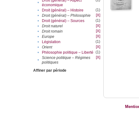
(1)
Droit (général) – Aspect
•
économique
(1)
•
Droit (général) – Histoire
[X]
•
Droit (général) – Philosophie
(1)
•
Droit (général) – Sources
[X]
•
Droit naturel
[X]
•
Droit romain
[X]
•
Europe
(1)
•
Législation
[X]
•
Orient
(1)
•
Philosophie politique – Liberté
[X]
Science politique – Régimes
•
politiques
Affiner par période
Mentio