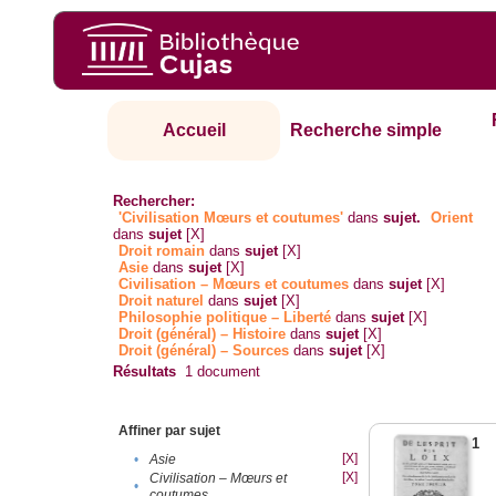
Accueil
Recherche simple
Rechercher:
'Civilisation Mœurs et coutumes'
dans
sujet.
Orient
dans
sujet
[X]
Droit romain
dans
sujet
[X]
Asie
dans
sujet
[X]
Civilisation – Mœurs et coutumes
dans
sujet
[X]
Droit naturel
dans
sujet
[X]
Philosophie politique – Liberté
dans
sujet
[X]
Droit (général) – Histoire
dans
sujet
[X]
Droit (général) – Sources
dans
sujet
[X]
Résultats
1
document
Affiner par sujet
1
[X]
•
Asie
[X]
Civilisation – Mœurs et
•
coutumes