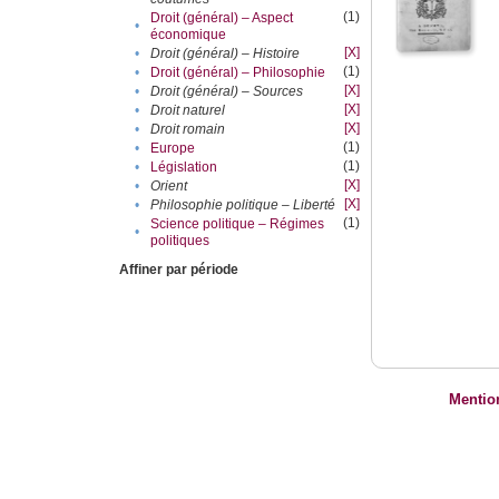
(1)
Droit (général) – Aspect
•
économique
[X]
•
Droit (général) – Histoire
(1)
•
Droit (général) – Philosophie
[X]
•
Droit (général) – Sources
[X]
•
Droit naturel
[X]
•
Droit romain
(1)
•
Europe
(1)
•
Législation
[X]
•
Orient
[X]
•
Philosophie politique – Liberté
(1)
Science politique – Régimes
•
politiques
Affiner par période
Mentio