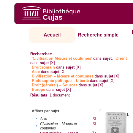
Accueil
Recherche simple
Rechercher:
'Civilisation Mœurs et coutumes'
dans
sujet.
Orient
dans
sujet
[X]
Droit romain
dans
sujet
[X]
Asie
dans
sujet
[X]
Civilisation – Mœurs et coutumes
dans
sujet
[X]
Philosophie politique – Liberté
dans
sujet
[X]
Droit (général) – Sources
dans
sujet
[X]
Europe
dans
sujet
[X]
Résultats
1
document
Affiner par sujet
1
[X]
•
Asie
[X]
Civilisation – Mœurs et
•
coutumes