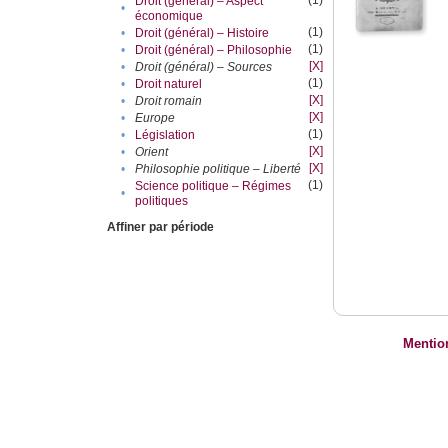
(1)
Droit (général) – Aspect
•
économique
(1)
•
Droit (général) – Histoire
(1)
•
Droit (général) – Philosophie
[X]
•
Droit (général) – Sources
(1)
•
Droit naturel
[X]
•
Droit romain
[X]
•
Europe
(1)
•
Législation
[X]
•
Orient
[X]
•
Philosophie politique – Liberté
(1)
Science politique – Régimes
•
politiques
Affiner par période
Mentio