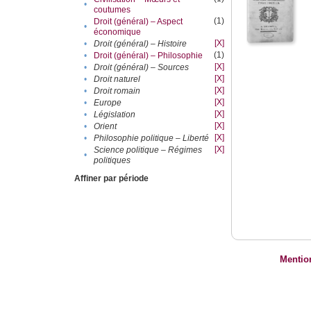
•
coutumes
(1)
Droit (général) – Aspect
•
économique
[X]
•
Droit (général) – Histoire
(1)
•
Droit (général) – Philosophie
[X]
•
Droit (général) – Sources
[X]
•
Droit naturel
[X]
•
Droit romain
[X]
•
Europe
[X]
•
Législation
[X]
•
Orient
[X]
•
Philosophie politique – Liberté
[X]
Science politique – Régimes
•
politiques
Affiner par période
Mentio