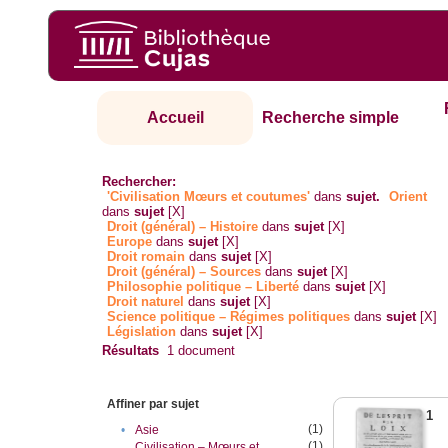
Accueil
Recherche simple
Rechercher:
'Civilisation Mœurs et coutumes'
dans
sujet.
Orient
dans
sujet
[X]
Droit (général) – Histoire
dans
sujet
[X]
Europe
dans
sujet
[X]
Droit romain
dans
sujet
[X]
Droit (général) – Sources
dans
sujet
[X]
Philosophie politique – Liberté
dans
sujet
[X]
Droit naturel
dans
sujet
[X]
Science politique – Régimes politiques
dans
sujet
[X]
Législation
dans
sujet
[X]
Résultats
1
document
Affiner par sujet
1
(1)
•
Asie
(1)
Civilisation – Mœurs et