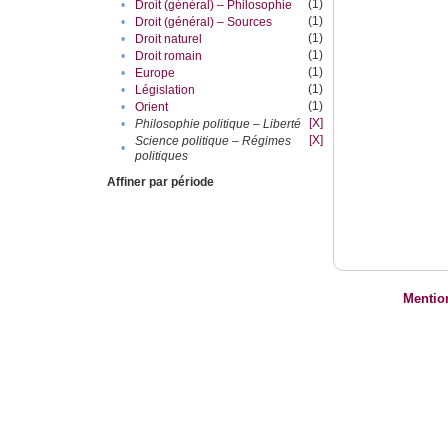
(1)
•
Droit (général) – Philosophie
(1)
•
Droit (général) – Sources
(1)
•
Droit naturel
(1)
•
Droit romain
(1)
•
Europe
(1)
•
Législation
(1)
•
Orient
[X]
•
Philosophie politique – Liberté
[X]
Science politique – Régimes
•
politiques
Affiner par période
Mentio