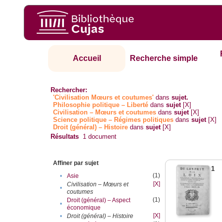
Accueil
Recherche simple
Rechercher:
'Civilisation Mœurs et coutumes'
dans
sujet.
Philosophie politique – Liberté
dans
sujet
[X]
Civilisation – Mœurs et coutumes
dans
sujet
[X]
Science politique – Régimes politiques
dans
sujet
[X]
Droit (général) – Histoire
dans
sujet
[X]
Résultats
1
document
Affiner par sujet
1
(1)
•
Asie
[X]
Civilisation – Mœurs et
•
coutumes
(1)
Droit (général) – Aspect
•
économique
[X]
•
Droit (général) – Histoire